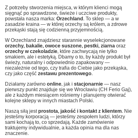
Z potrzeby stworzenia miejsca, w którym klienci mogą
sięgnąć po sprawdzone, świeże i uczciwe produkty,
powstała nasza marka:
Orzechland
. To sklep — a w
zasadzie kraina — w której orzechy są królem, a zdrowe
przekąski stają się codzienną przyjemnością.
W Orzechland znajdziesz starannie wyselekcjonowane
orzechy, bakalie, owoce suszone, pestki, ziarna
oraz
orzechy w czekoladzie
, które zachwycają nie tylko
smakiem, ale i estetyką. Dbamy o to, by każdy produkt był
świeży, naturalny i odpowiednio zapakowany —
niezależnie od tego, czy trafia do Ciebie jako przekąska,
czy jako część
zestawu prezentowego
.
Działamy zarówno
online
, jak i
stacjonarnie
— nasz
pierwszy punkt znajduje się we Wrocławiu (CH Ferio Gaj),
ale z każdym miesiącem rośniemy i planujemy otwierać
kolejne sklepy w innych miastach Polski.
Naszą siłą jest
prostota, jakość i kontakt z klientem
. Nie
jesteśmy korporacją — jesteśmy zespołem ludzi, którzy
sami kochają to, co sprzedają. Każde zamówienie
traktujemy indywidualnie, a każda opinia ma dla nas
znaczenie.