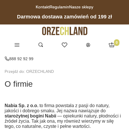
Kontakt
Regulamin
Nasze sklepy
Darmowa dostawa zamówień od 199 zł
Produkty 
Kategorie
Otwórz wyszukiwarkę
Ulubione
Szukaj
Koszyk
Zaloguj się
888 92 92 99
Przejdź do:
ORZECHLAND
O firmie
Nabia Sp. z o.o.
to firma powstała z pasji do natury,
jakości i dobrego smaku. Jej nazwa nawiązuje do
starożytnej bogini Nabii
— opiekunki natury, płodności i
źródeł życia. Tak jak ona, my również wierzymy w siłę
tego, co naturalne, czyste i pełne wartości.