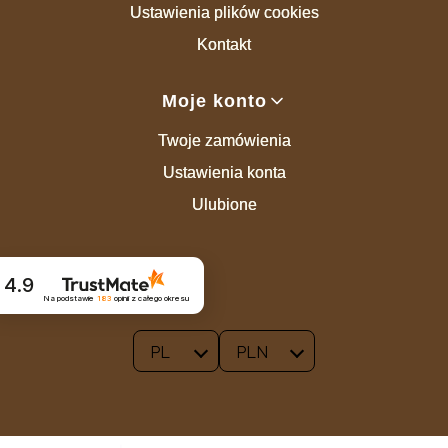
Ustawienia plików cookies
Kontakt
Moje konto
Twoje zamówienia
Ustawienia konta
Ulubione
4.9
Na podstawie
183
opinii
z całego okresu
PL
PLN
Wybrany język:
polski
Wybrana waluta: